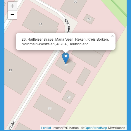
+
−
×
26, Raiffeisenstraße, Maria Veen, Reken, Kreis Borken,
Nordrhein-Westfalen, 48734, Deutschland
Leaflet
| memeSYS-Karten | ©
OpenStreetMap
-Mitwirkende