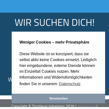
WIR SUCHEN DICH!
Zur Unterstützung unseres Teams
suchen wir
Weniger Cookies – mehr Privatsphäre
Monteure (m/w/d)
Diese Website ist so konzipiert, dass sie
selbst aktiv keine Cookies einsetzt. Lediglich
hier eingebundene, externe Dienste können
oder die es noch werden wollen!
im Einzelfall Cookies nutzen. Mehr
Wir freuen uns auf deine Bewerbung -
Informationen und Widerrufsmöglichkeiten
ein Anruf genügt!
finden Sie in unserem
Datenschutz
Verstanden
Copyright © Tischlerei Inhestern 2026 |
Impressum
|