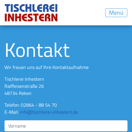
Menü
Kontakt
Wir freuen uns auf Ihre Kontaktaufnahme
Tischlerei Inhestern
Raiffeisenstraße 26
48734 Reken
Telefon: 02864 - 88 54 70
E-Mail:
info@tischlerei-inhestern.de